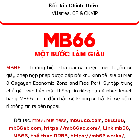
Đối Tác Chính Thức
Villarreal CF & OKVIP
MB66
- Thương hiệu nhà cái cá cược trực tuyến có
giấy phép hợp pháp được cấp bởi khu kinh tế Isle of Man
& Cagayan Economic Zone and Free Port. Sự tập trung
chủ yếu vào bảo mật thông tin riêng tư cá nhân khách
hàng, MB66 Team đảm bảo sẽ không có bất kỳ sự cố rò
rỉ thông tin ra bên ngoài.
Đối tác:
mb66.business
,
mb66co.com
,
ok8386
,
mb66ab.com
,
https://mb66ac.com/
,
Link mb66
,
MB66
,
thể thao RR88
,
https://mb66.works/
,