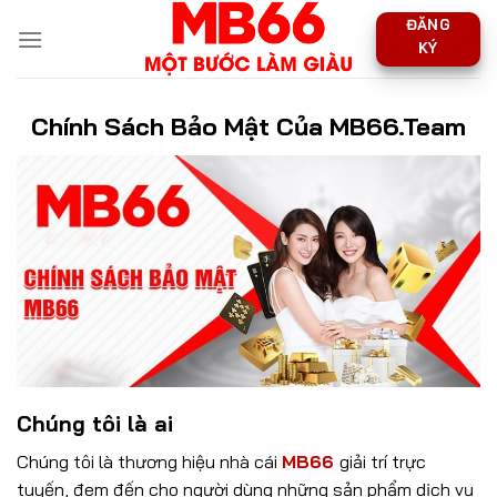
Skip
ĐĂNG
to
KÝ
content
Chính Sách Bảo Mật Của MB66.Team
Chúng tôi là ai
Chúng tôi là thương hiệu nhà cái
MB66
giải trí trực
tuyến, đem đến cho người dùng những sản phẩm dịch vụ