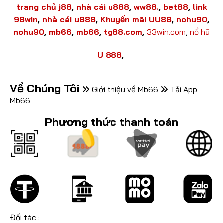
trang chủ j88
,
nhà cái u888
,
ww88.
,
bet88
,
link
98win
,
nhà cái u888
,
Khuyến mãi UU88
,
nohu90
,
nohu90
,
mb66
,
mb66
,
tg88.com
,
33win.com
,
nổ hũ
U 888
,
Về Chúng Tôi
Giới thiệu về Mb66
Tải App
Mb66
Phương thức thanh toán
Đối tác :