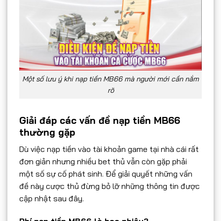
Một số lưu ý khi nạp tiền MB66 mà người mới cần nắm
rõ
Giải đáp các vấn đề nạp tiền MB66
thường gặp
Dù việc nạp tiền vào tài khoản game tại nhà cái rất
đơn giản nhưng nhiều bet thủ vẫn còn gặp phải
một số sự cố phát sinh. Để giải quyết những vấn
đề này cược thủ đừng bỏ lỡ những thông tin được
cập nhật sau đây.
Phí nạp tiền MB66 là bao nhiêu?