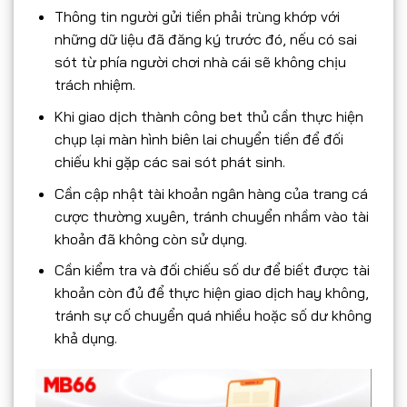
Thông tin người gửi tiền phải trùng khớp với
những dữ liệu đã đăng ký trước đó, nếu có sai
sót từ phía người chơi nhà cái sẽ không chịu
trách nhiệm.
Khi giao dịch thành công bet thủ cần thực hiện
chụp lại màn hình biên lai chuyển tiền để đối
chiếu khi gặp các sai sót phát sinh.
Cần cập nhật tài khoản ngân hàng của trang cá
cược thường xuyên, tránh chuyển nhầm vào tài
khoản đã không còn sử dụng.
Cần kiểm tra và đối chiếu số dư để biết được tài
khoản còn đủ để thực hiện giao dịch hay không,
tránh sự cố chuyển quá nhiều hoặc số dư không
khả dụng.