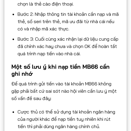
chọn là thẻ cào điện thoại.
Bước 2: Nhập thông tin tài khoản cần nạp và mã
thẻ, số seri trên thẻ, mã ưu đãi từ nhà cái nếu
có và nhập mã xác thực.
Bước 3: Cuối cùng xác nhận lại dữ liệu cung cấp
đã chính xác hay chưa và chọn OK để hoàn tất
quá trình nạp tiền vào nhà cái.
Một số lưu ý khi nạp tiền MB66 cần
ghi nhớ
Để quá trình gửi tiền vào tài khoản MB66 không
gặp phải bất cứ sai sót nào hội viên cần lưu ý một
số vấn đề sau đây:
Cược thủ có thể sử dụng tài khoản ngân hàng
của người khác để nạp tiền tuy nhiên khi rút
tiền thì phải dùng ngân hàng chính chủ.