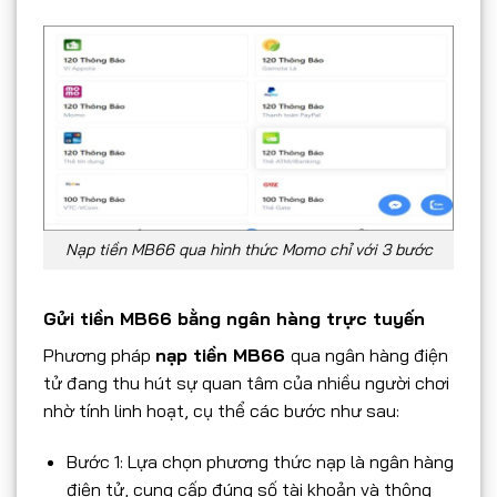
Nạp tiền MB66 qua hình thức Momo chỉ với 3 bước
Gửi tiền MB66 bằng ngân hàng trực tuyến
Phương pháp
nạp tiền MB66
qua ngân hàng điện
tử đang thu hút sự quan tâm của nhiều người chơi
nhờ tính linh hoạt, cụ thể các bước như sau:
Bước 1: Lựa chọn phương thức nạp là ngân hàng
điện tử, cung cấp đúng số tài khoản và thông