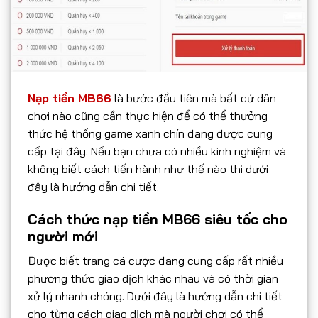
Nạp tiền MB66
là bước đầu tiên mà bất cứ dân
chơi nào cũng cần thực hiện để có thể thưởng
thức hệ thống game xanh chín đang được cung
cấp tại đây. Nếu bạn chưa có nhiều kinh nghiệm và
không biết cách tiến hành như thế nào thì dưới
đây là hướng dẫn chi tiết.
Cách thức nạp tiền MB66 siêu tốc cho
người mới
Được biết trang cá cược đang cung cấp rất nhiều
phương thức giao dịch khác nhau và có thời gian
xử lý nhanh chóng. Dưới đây là hướng dẫn chi tiết
cho từng cách giao dịch mà người chơi có thể